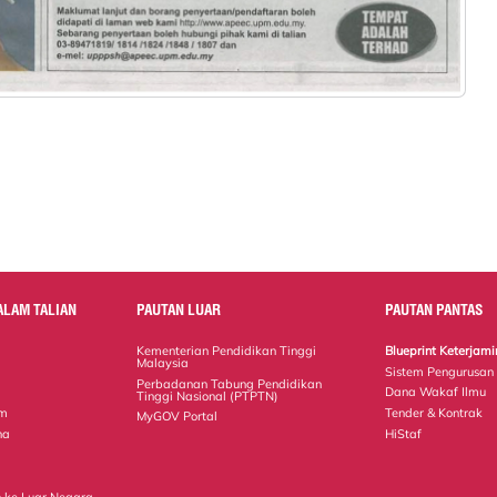
ALAM TALIAN
PAUTAN LUAR
PAUTAN PANTAS
Kementerian Pendidikan Tinggi
Blueprint Keterja
Malaysia
Sistem Pengurusan
Perbadanan Tabung Pendidikan
Dana Wakaf Ilmu
Tinggi Nasional (PTPTN)
em
Tender & Kontrak
MyGOV Portal
na
HiStaf
 ke Luar Negara