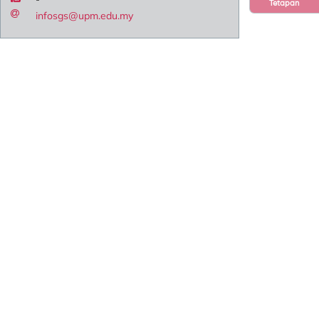
Tetapan
infosgs@upm.edu.my