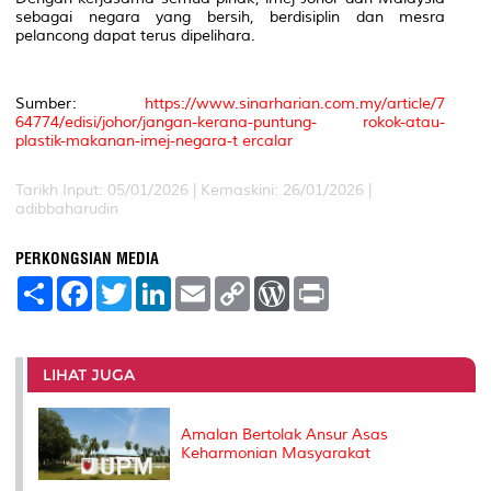
sebagai negara yang bersih, berdisiplin dan mesra
pelancong dapat terus dipelihara.
Sumber:
https://www.sinarharian.com.my/article/7
64774/edisi/johor/jangan-kerana-puntung- rokok-atau-
plastik-makanan-imej-negara-t ercalar
Tarikh Input: 05/01/2026 | Kemaskini: 26/01/2026 |
adibbaharudin
PERKONGSIAN MEDIA
S
F
T
L
E
C
W
P
h
a
w
i
m
o
o
r
a
c
i
n
a
p
r
i
r
e
t
k
i
y
d
n
e
b
t
e
l
L
P
t
o
e
d
i
r
LIHAT JUGA
o
r
I
n
e
k
n
k
s
s
Amalan Bertolak Ansur Asas
Keharmonian Masyarakat