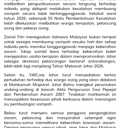
melibatkan penguatkuasaan secara langsung terhadap
individu yang didapati melakukan kesalahan membuang
sampah secara tidak bertanggungjawab. Setakat awal
tahun 2026, sebanyak 55 Notis Pemberitahuan Kesalahan
telah dikeluarkan melibatkan warga tempatan, pelancong
asing dan pekerja asing.
Zainal Fitri menegaskan bahawa Malaysia bukan tempat
untuk sesiapa membuang sampah sesuka hati dan setiap
individu perlu memikul tanggungjawab menjaga kebersihan
awam. Sikap sambil lewa terhadap kebersihan boleh
menjejaskan usaha kerajaan dalam mempromosikan Johor
sebagai destinasi pelancongan bertaraf antarabangsa,
lebih-lebih lagi menjelang Tahun Melawat Johor 2026.
Selain itu, SWCorp Johor turut menyediakan kertas
pertuduhan terhadap dua warga asing yang akan didakwa
di Mahkamah Majistret Johor Bahru mengikut peruntukan
undang-undang di bawah Akta Pengurusan Sisa Pepejal
dan Pembersihan Awam 2007. Tindakan mahkamah ini
menunjukkan keseriusan pihak berkuasa dalam menangani
isu pembuangan sampah.
Beliau turut menyeru semua pengguna pengangkutan
awam, pelancong dan masyarakat setempat agar
bersama-sama memelihara kebersihan kawasan awam.
Dengan kerjasama semua pihak, imej Johor dan Malaysia