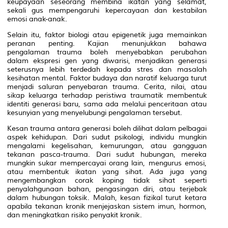
keupayaan seseorang membina ikatan yang selamat,
sekali gus mempengaruhi kepercayaan dan kestabilan
emosi anak-anak.
Selain itu, faktor biologi atau epigenetik juga memainkan
peranan penting. Kajian menunjukkan bahawa
pengalaman trauma boleh menyebabkan perubahan
dalam ekspresi gen yang diwarisi, menjadikan generasi
seterusnya lebih terdedah kepada stres dan masalah
kesihatan mental. Faktor budaya dan naratif keluarga turut
menjadi saluran penyebaran trauma. Cerita, nilai, atau
sikap keluarga terhadap peristiwa traumatik membentuk
identiti generasi baru, sama ada melalui penceritaan atau
kesunyian yang menyelubungi pengalaman tersebut.
Kesan trauma antara generasi boleh dilihat dalam pelbagai
aspek kehidupan. Dari sudut psikologi, individu mungkin
mengalami kegelisahan, kemurungan, atau gangguan
tekanan pasca-trauma. Dari sudut hubungan, mereka
mungkin sukar mempercayai orang lain, mengurus emosi,
atau membentuk ikatan yang sihat. Ada juga yang
mengembangkan corak koping tidak sihat seperti
penyalahgunaan bahan, pengasingan diri, atau terjebak
dalam hubungan toksik. Malah, kesan fizikal turut ketara
apabila tekanan kronik menjejaskan sistem imun, hormon,
dan meningkatkan risiko penyakit kronik.