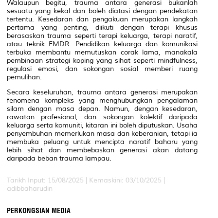
Walaupun begitu, trauma antara generasi bukanlah
sesuatu yang kekal dan boleh diatasi dengan pendekatan
tertentu. Kesedaran dan pengakuan merupakan langkah
pertama yang penting, diikuti dengan terapi khusus
berasaskan trauma seperti terapi keluarga, terapi naratif,
atau teknik EMDR. Pendidikan keluarga dan komunikasi
terbuka membantu memutuskan corak lama, manakala
pembinaan strategi koping yang sihat seperti mindfulness,
regulasi emosi, dan sokongan sosial memberi ruang
pemulihan.
Secara keseluruhan, trauma antara generasi merupakan
fenomena kompleks yang menghubungkan pengalaman
silam dengan masa depan. Namun, dengan kesedaran,
rawatan profesional, dan sokongan kolektif daripada
keluarga serta komuniti, kitaran ini boleh diputuskan. Usaha
penyembuhan memerlukan masa dan keberanian, tetapi ia
membuka peluang untuk mencipta naratif baharu yang
lebih sihat dan membebaskan generasi akan datang
daripada beban trauma lampau.
Tarikh Input: 15/08/2025 | Kemaskini: 03/10/2025 |
adibbaharudin
PERKONGSIAN MEDIA