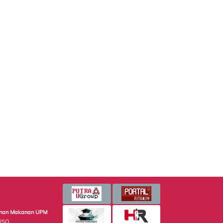
minan Makanan UPM
 ISO