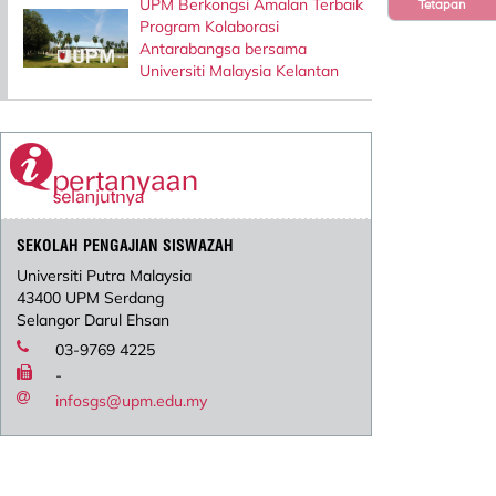
UPM Berkongsi Amalan Terbaik
Tetapan
Program Kolaborasi
Antarabangsa bersama
Universiti Malaysia Kelantan
SEKOLAH PENGAJIAN SISWAZAH
Universiti Putra Malaysia
43400 UPM Serdang
Selangor Darul Ehsan
03-9769 4225
-
infosgs@upm.edu.my