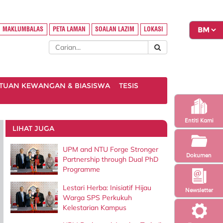
MAKLUMBALAS
PETA LAMAN
SOALAN LAZIM
LOKASI
TUAN KEWANGAN & BIASISWA
TESIS
Entiti Kami
LIHAT JUGA
UPM and NTU Forge Stronger
Dokumen
Partnership through Dual PhD
Programme
Lestari Herba: Inisiatif Hijau
Newsletter
Warga SPS Perkukuh
Kelestarian Kampus