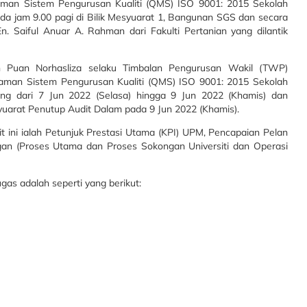
man Sistem Pengurusan Kualiti (QMS) ISO 9001: 2015 Sekolah
ada jam 9.00 pagi di Bilik Mesyuarat 1, Bangunan SGS dan secara
 En. Saiful Anuar A. Rahman dari Fakulti Pertanian yang dilantik
h Puan Norhasliza selaku Timbalan Pengurusan Wakil (TWP)
laman Sistem Pengurusan Kualiti (QMS) ISO 9001: 2015 Sekolah
ung dari 7 Jun 2022 (Selasa) hingga 9 Jun 2022 (Khamis) dan
uarat Penutup Audit Dalam pada 9 Jun 2022 (Khamis).
it ini ialah Petunjuk Prestasi Utama (KPI) UPM, Pencapaian Pelan
an (Proses Utama dan Proses Sokongan Universiti dan Operasi
ugas adalah seperti yang berikut: