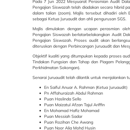
Pada 7 Jun 2022 Mesyuarat Perasmian Audit Dala
Pengajian Siswazah telah diadakan secara hibrid p
dalam talian (zoom). Majlis tersebut dihadiri oleh
sebagai Ketua Juruaudit dan ahli pengurusan SGS.
Majlis dimulakan dengan ucapan perasmian ole
Pengajian Siswazah berlatarbelakangkan Audit Da
Pengajian Siswazah. Proses audit akan berlangs
diteruskan dengan Perbincangan Juruaudit dan Mesy
Objektif kualiti yang ditumpukan kepada proses aud
Tindakan Fungsian dan Tahap dan Piagam Pelangg
Perkhidmatan Sokongan).
Senarai Juruaudit telah dilantik untuk menjalankan t
En Saiful Anuar A. Rahman (Ketua Juruaudit)
Pn Affahuraizah Abdul Rahman
Puan Haslinda Sello
Puan Maizatul Afzan Tajul Ariffin
En Mohamad Hafiz Mohamad
Puan Messiah Sadar
Puan Rozihan Che Awang
Puan Noor Alia Mohd Husin