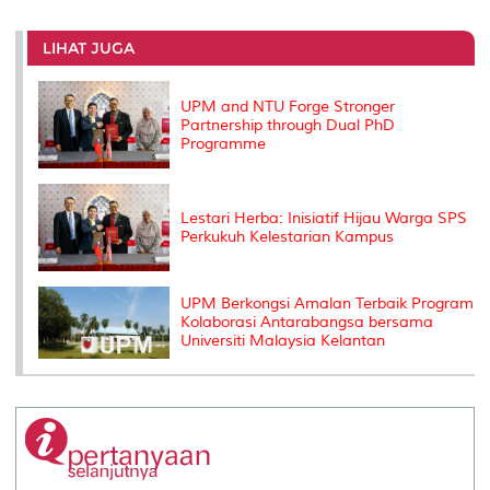
r
e
t
k
i
y
d
n
e
b
t
e
l
L
P
t
o
e
d
i
r
LIHAT JUGA
o
r
I
n
e
k
n
k
s
s
UPM and NTU Forge Stronger
Partnership through Dual PhD
Programme
Lestari Herba: Inisiatif Hijau Warga SPS
Perkukuh Kelestarian Kampus
UPM Berkongsi Amalan Terbaik Program
Kolaborasi Antarabangsa bersama
Universiti Malaysia Kelantan