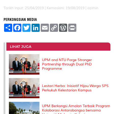
Tarikh Input: 25/04/2019 |
Kemaskini: 19/08/2019 | azimin
PERKONGSIAN MEDIA
S
F
T
L
E
C
W
P
h
a
w
i
m
o
o
r
a
c
i
n
a
p
r
i
r
e
t
k
i
y
d
n
e
b
t
e
l
L
P
t
o
e
d
i
r
LIHAT JUGA
o
r
I
n
e
k
n
k
s
s
UPM and NTU Forge Stronger
Partnership through Dual PhD
Programme
Lestari Herba: Inisiatif Hijau Warga SPS
Perkukuh Kelestarian Kampus
UPM Berkongsi Amalan Terbaik Program
Kolaborasi Antarabangsa bersama