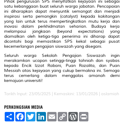
Pihak pengurusan SPS menyifatkan kejayaan ini sebagai
satu kebanggaan buat seluruh warga jabatan. Pencapaian
ini diharapkan dapat menyuntik semangat dan menjadi
inspirasi serta pemangkin (catalyst) kepada kakitangan
yang lain untuk terus mempertingkatkan mutu kerja dan
inovasi dalam perkhidmatan seharian. Budaya kerja
melampaui jangkaan (beyond expectations) yang
diamalkan oleh ketiga-tiga penerima ini diharap dapat
dicontohi bagi memastikan SPS kekal sebagai pusat
kecemerlangan pengajian siswazah yang disegani.
Seluruh warga Sekolah Pengajian Siswazah ingin
merakamkan ucapan setinggi-tinggi tahniah dan syabas
kepada Encik Izzat Rabani, Puan Rozalita, dan Puan
Messiah atas kejayaan yang cukup bermakna ini. Semoga
terus cemerlang dalam menggalas amanah demi
kemajuan universiti!
Tarikh Input: 23/05/2025 |
Kemaskini: 13/01/2026 | aslamiah
PERKONGSIAN MEDIA
S
F
T
L
E
C
W
P
h
a
w
i
m
o
o
r
a
c
i
n
a
p
r
i
r
e
t
k
i
y
d
n