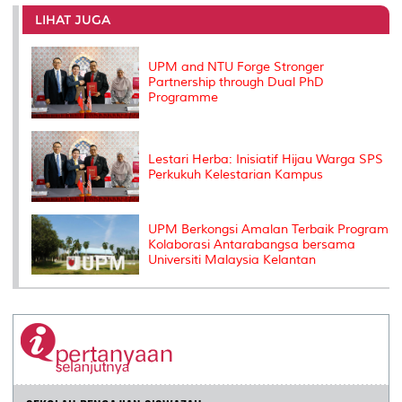
e
b
t
e
l
L
P
t
o
e
d
i
r
LIHAT JUGA
o
r
I
n
e
k
n
k
s
s
UPM and NTU Forge Stronger
Partnership through Dual PhD
Programme
Lestari Herba: Inisiatif Hijau Warga SPS
Perkukuh Kelestarian Kampus
UPM Berkongsi Amalan Terbaik Program
Kolaborasi Antarabangsa bersama
Universiti Malaysia Kelantan