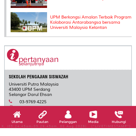
UPM Berkongsi Amalan Terbaik Program
Kolaborasi Antarabangsa bersama
Universiti Malaysia Kelantan
SEKOLAH PENGAJIAN SISWAZAH
Universiti Putra Malaysia
43400 UPM Serdang
Selangor Darul Ehsan
03-9769 4225
-
infosgs@upm.edu.my
Utama
Pautan
Pelanggan
Media
Hubungi
X, (05:24:45am-05:29:45am, 08 Aug 2026) [*LIVETIMESTAMP*]