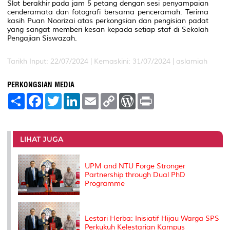
Slot berakhir pada jam 5 petang dengan sesi penyampaian
cenderamata dan fotografi bersama penceramah. Terima
kasih Puan Noorizai atas perkongsian dan pengisian padat
yang sangat memberi kesan kepada setiap staf di Sekolah
Pengajian Siswazah.
Tarikh Input: 22/07/2024 |
Kemaskini: 31/07/2024 | aslamiah
PERKONGSIAN MEDIA
S
F
T
L
E
C
W
P
h
a
w
i
m
o
o
r
a
c
i
n
a
p
r
i
r
e
t
k
i
y
d
n
e
b
t
e
l
L
P
t
o
e
d
i
r
LIHAT JUGA
o
r
I
n
e
k
n
k
s
s
UPM and NTU Forge Stronger
Partnership through Dual PhD
Programme
Lestari Herba: Inisiatif Hijau Warga SPS
Perkukuh Kelestarian Kampus