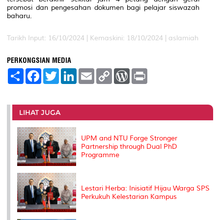
promosi dan pengesahan dokumen bagi pelajar siswazah
baharu.
Tarikh Input: 16/10/2024 |
Kemaskini: 18/10/2024 | aslamiah
PERKONGSIAN MEDIA
S
F
T
L
E
C
W
P
h
a
w
i
m
o
o
r
a
c
i
n
a
p
r
i
r
e
t
k
i
y
d
n
e
b
t
e
l
L
P
t
o
e
d
i
r
LIHAT JUGA
o
r
I
n
e
k
n
k
s
s
UPM and NTU Forge Stronger
Partnership through Dual PhD
Programme
Lestari Herba: Inisiatif Hijau Warga SPS
Perkukuh Kelestarian Kampus