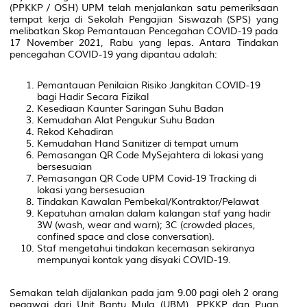
(PPKKP / OSH) UPM telah menjalankan satu pemeriksaan
tempat kerja di Sekolah Pengajian Siswazah (SPS) yang
melibatkan Skop Pemantauan Pencegahan COVID-19 pada
17 November 2021, Rabu yang lepas. Antara Tindakan
pencegahan COVID-19 yang dipantau adalah:
Pemantauan Penilaian Risiko Jangkitan COVID-19
bagi Hadir Secara Fizikal
Kesediaan Kaunter Saringan Suhu Badan
Kemudahan Alat Pengukur Suhu Badan
Rekod Kehadiran
Kemudahan
Hand Sanitizer
di tempat umum
Pemasangan QR Code MySejahtera di lokasi yang
bersesuaian
Pemasangan QR Code UPM
Covid-19
Tracking
di
lokasi yang bersesuaian
Tindakan Kawalan Pembekal/Kontraktor/Pelawat
Kepatuhan amalan dalam kalangan staf yang hadir
3W (wash, wear and warn); 3C (crowded places,
confined space and close conversation).
Staf mengetahui tindakan kecemasan sekiranya
mempunyai kontak yang disyaki COVID-19.
Semakan telah dijalankan pada jam 9.00 pagi oleh 2 orang
pegawai dari Unit Bantu Mula (UBM), PPKKP dan Puan