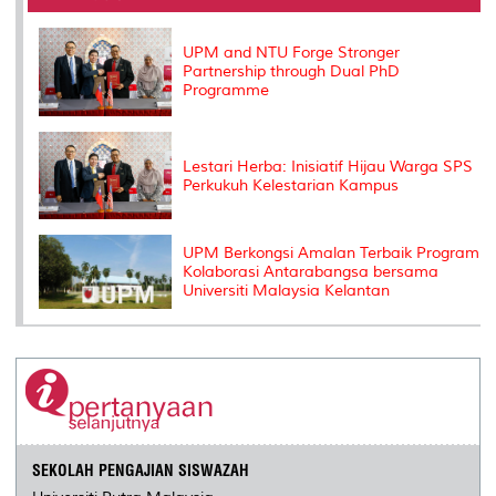
o
r
I
n
e
k
n
k
s
s
UPM and NTU Forge Stronger
Partnership through Dual PhD
Programme
Lestari Herba: Inisiatif Hijau Warga SPS
Perkukuh Kelestarian Kampus
UPM Berkongsi Amalan Terbaik Program
Kolaborasi Antarabangsa bersama
Universiti Malaysia Kelantan
SEKOLAH PENGAJIAN SISWAZAH