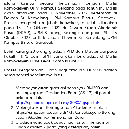
julung kalinya secara berasingan dengan Majlis
Konvokesyen UPM Kampus Serdang pada tahun ini. Majlis
akan diadakan pada 1 November 2022 bertempat di
Dewan Sri Kenyalang, UPM Kampus Bintulu, Sarawak.
Proses pengambilan jubah konvokesyen telah diadakan
pada 15 - 17 Oktober 2022 di Dewan Kuliah Akademik
Pusat (DKAP), UPM Serdang, Selangor dan pada 23 - 25
Oktober 2022 di Bilik Jubah, Dewan Sri Kenyalang UPM
Kampus Bintulu, Sarawak.
Lebih kurang 20 orang graduan PhD dan Master daripada
Fakulti FKPS dan FSPH yang akan bergraduat di Majlis
Konvokesyen UPM Ke-46 Kampus Bintulu.
Proses Pengambilan Jubah bagi graduan UPMKB adalah
sama seperti sebelumnya iaitu,
Membayar yuran graduasi sebanyak RM200 dan
melengkapkan ‘Graduation Form (GS-17)’ di portal
pelajar melalui
http://sgsportal.upm.edu.my:8080/sgsportal/
Melengkapkan ‘Borang Jubah Akademik’ melalui
https://smp.upm.edu.my di ‘MyKonvokesyen>Borang
Jubah Akademik>Permohonan Baru’
Graduan yang tidak dapat hadir untuk mengambil
jubah akademik pada yang ditetapkan, boleh