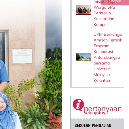
Inisiatif Hijau
Tetapan
Warga SPS
Perkukuh
Kelestarian
Kampus
UPM Berkongsi
Amalan Terbaik
Program
Kolaborasi
Antarabangsa
bersama
Universiti
Malaysia
Kelantan
SEKOLAH PENGAJIAN