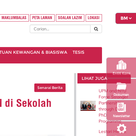
MAKLUMBALAS
PETA LAMAN
SOALAN LAZIM
LOKASI
TUAN KEWANGAN & BIASISWA
TESIS
Entiti Kami
LIHAT JUGA
Senarai Berita
UPM and NTU
Dokumen
Forge Stronger
 di Sekolah
Partnership
through Dual
PhD
Newsletter
Programme
Lestari Herba: