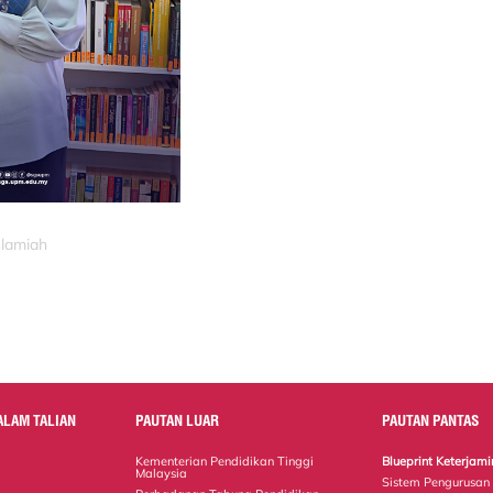
slamiah
ALAM TALIAN
PAUTAN LUAR
PAUTAN PANTAS
Kementerian Pendidikan Tinggi
Blueprint Keterja
Malaysia
Sistem Pengurusan