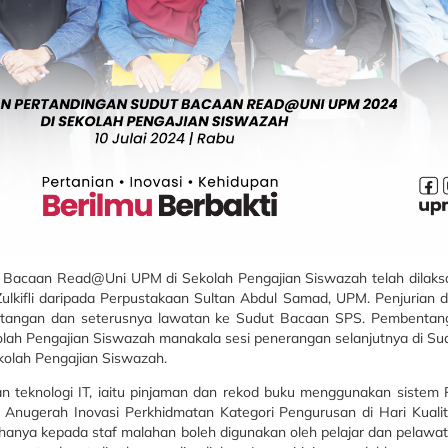
t Bacaan Read@Uni UPM di Sekolah Pengajian Siswazah telah dilaksana
ulkifli daripada Perpustakaan Sultan Abdul Samad, UPM. Penjurian
ntangan dan seterusnya lawatan ke Sudut Bacaan SPS. Pembentang
olah Pengajian Siswazah manakala sesi penerangan selanjutnya di S
kolah Pengajian Siswazah.
teknologi IT, iaitu pinjaman dan rekod buku menggunakan sistem P
nugerah Inovasi Perkhidmatan Kategori Pengurusan di Hari Kuali
hanya kepada staf malahan boleh digunakan oleh pelajar dan pelawa