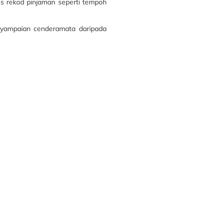
es rekod pinjaman seperti tempoh
nyampaian cenderamata daripada