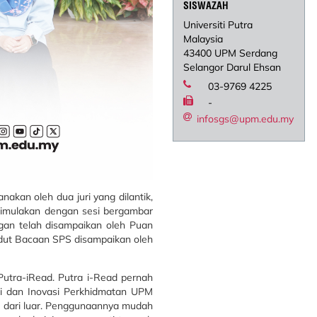
SISWAZAH
Universiti Putra
Malaysia
43400 UPM Serdang
Selangor Darul Ehsan
03-9769 4225
-
infosgs@upm.edu.my
kan oleh dua juri yang dilantik,
 dimulakan dengan sesi bergambar
an telah disampaikan oleh Puan
udut Bacaan SPS disampaikan oleh
utra-iRead. Putra i-Read pernah
ti dan Inovasi Perkhidmatan UPM
t dari luar. Penggunaannya mudah