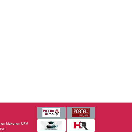
minan Makanan UPM
 ISO