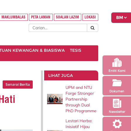
MAKLUMBALAS
PETA LAMAN
SOALAN LAZIM
LOKASI
TUAN KEWANGAN & BIASISWA
TESIS
Entiti Kami
LIHAT JUGA
Senarai Berita
UPM and NTU
Dokumen
Forge Stronger
Hati
Partnership
through Dual
PhD Programme
Newsletter
Lestari Herba:
Inisiatif Hijau