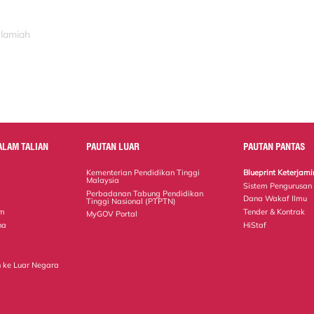
slamiah
ALAM TALIAN
PAUTAN LUAR
PAUTAN PANTAS
Kementerian Pendidikan Tinggi
Blueprint Keterja
Malaysia
Sistem Pengurusan
Perbadanan Tabung Pendidikan
Dana Wakaf Ilmu
Tinggi Nasional (PTPTN)
em
Tender & Kontrak
MyGOV Portal
na
HiStaf
 ke Luar Negara