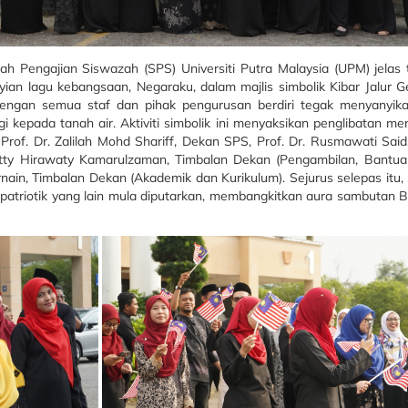
 Pengajian Siswazah (SPS) Universiti Putra Malaysia (UPM) jelas 
 lagu kebangsaan, Negaraku, dalam majlis simbolik Kibar Jalur Ge
engan semua staf dan pihak pengurusan berdiri tegak menyanyik
i kepada tanah air. Aktiviti simbolik ini menyaksikan penglibatan me
rof. Dr. Zalilah Mohd Shariff, Dekan SPS, Prof. Dr. Rusmawati Sai
 Nitty Hirawaty Kamarulzaman, Timbalan Dekan (Pengambilan, Bant
karnain, Timbalan Dekan (Akademik dan Kurikulum). Sejurus selepas itu
 patriotik yang lain mula diputarkan, membangkitkan aura sambutan