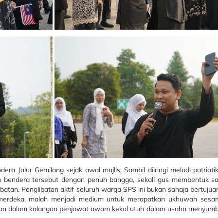
era Jalur Gemilang sejak awal majlis. Sambil diiringi melodi patriot
bendera tersebut dengan penuh bangga, sekali gus membentuk s
atan. Penglibatan aktif seluruh warga SPS ini bukan sahaja bertuju
erdeka, malah menjadi medium untuk merapatkan ukhuwah sesama
uan dalam kalangan penjawat awam kekal utuh dalam usaha menyumb