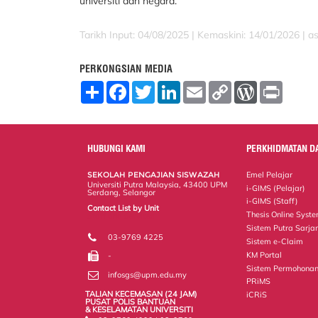
universiti dan negara.
Tarikh Input: 04/08/2025 |
Kemaskini: 14/01/2026 | a
PERKONGSIAN MEDIA
S
F
T
L
E
C
W
P
h
a
w
i
m
o
o
r
a
c
i
n
a
p
r
i
r
e
t
k
i
y
d
n
e
b
t
e
l
L
P
t
o
e
d
i
r
HUBUNGI KAMI
PERKHIDMATAN D
o
r
I
n
e
k
n
k
s
SEKOLAH PENGAJIAN SISWAZAH
Emel Pelajar
s
Universiti Putra Malaysia, 43400 UPM
i-GIMS (Pelajar)
Serdang, Selangor
i-GIMS (Staff)
Contact List by Unit
Thesis Online Syst
Staff and Services
Sistem Putra Sarja
03-9769 4225
Sistem e-Claim
KM Portal
-
Sistem Permohonan
infosgs@upm.edu.my
PRiMS
TALIAN KECEMASAN (24 JAM)
iCRiS
PUSAT POLIS BANTUAN
& KESELAMATAN UNIVERSITI