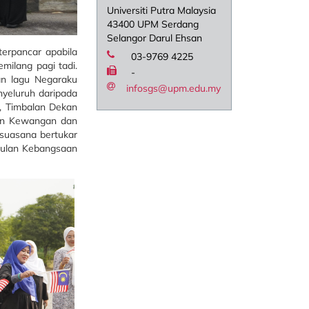
Universiti Putra Malaysia
43400 UPM Serdang
Selangor Darul Ehsan
terpancar apabila
03-9769 4225
milang pagi tadi.
-
an lagu Negaraku
infosgs@upm.edu.my
nyeluruh daripada
d, Timbalan Dekan
uan Kewangan dan
, suasana bertukar
 Bulan Kebangsaan