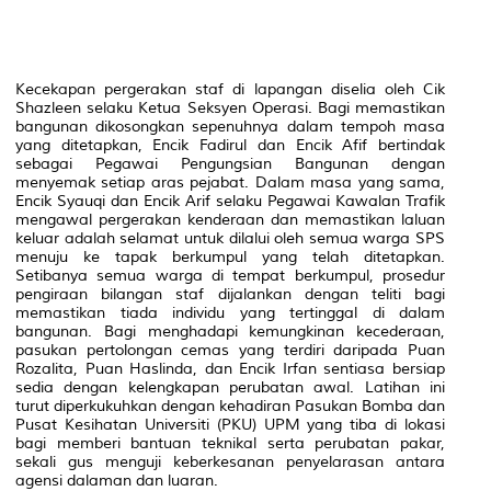
Kecekapan pergerakan staf di lapangan diselia oleh Cik
Shazleen selaku Ketua Seksyen Operasi. Bagi memastikan
bangunan dikosongkan sepenuhnya dalam tempoh masa
yang ditetapkan, Encik Fadirul dan Encik Afif bertindak
sebagai Pegawai Pengungsian Bangunan dengan
menyemak setiap aras pejabat. Dalam masa yang sama,
Encik Syauqi dan Encik Arif selaku Pegawai Kawalan Trafik
mengawal pergerakan kenderaan dan memastikan laluan
keluar adalah selamat untuk dilalui oleh semua warga SPS
menuju ke tapak berkumpul yang telah ditetapkan.
Setibanya semua warga di tempat berkumpul, prosedur
pengiraan bilangan staf dijalankan dengan teliti bagi
memastikan tiada individu yang tertinggal di dalam
bangunan. Bagi menghadapi kemungkinan kecederaan,
pasukan pertolongan cemas yang terdiri daripada Puan
Rozalita, Puan Haslinda, dan Encik Irfan sentiasa bersiap
sedia dengan kelengkapan perubatan awal. Latihan ini
turut diperkukuhkan dengan kehadiran Pasukan Bomba dan
Pusat Kesihatan Universiti (PKU) UPM yang tiba di lokasi
bagi memberi bantuan teknikal serta perubatan pakar,
sekali gus menguji keberkesanan penyelarasan antara
agensi dalaman dan luaran.