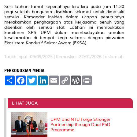
Sesi latihan tamat sepenuhnya kira-kira pada jam 11:30
pagi setelah bangunan disahkan selamat untuk dimasuki
semula. Komander Insiden dalam ucapan penutupnya
merakamkan penghargaan atas kerjasama penuh yang
diberikan oleh semua staf. Latihan ini membuktikan
komitmen SPS UPM dalam membudayakan amalan
keselamatan di tempat kerja selaras dengan piawaian
Ekosistem Kondusif Sektor Awam (EKSA).
Tarikh Input: 09/09/2025 |
Kemaskini: 22/01/2026 | aslamiah
PERKONGSIAN MEDIA
S
F
T
L
E
C
W
P
h
a
w
i
m
o
o
r
a
c
i
n
a
p
r
i
r
e
t
k
i
y
d
n
e
b
t
e
l
L
P
t
o
e
d
i
r
LIHAT JUGA
o
r
I
n
e
k
n
k
s
s
UPM and NTU Forge Stronger
Partnership through Dual PhD
Programme