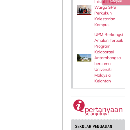
Inisiatif Hijau
Tetapan
Warga SPS
Perkukuh
Kelestarian
Kampus
UPM Berkongsi
Amalan Terbaik
Program
Kolaborasi
Antarabangsa
bersama
Universiti
Malaysia
Kelantan
SEKOLAH PENGAJIAN