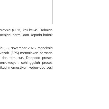
laysia (UPM) kali ke-49. Tahniah
 menjadi permulaan kepada babak
ada 1–2 November 2025, manakala
iswazah (SPS) memainkan peranan
 dan tersusun. Daripada proses
konvokesyen, sehinggalah proses
dikasi memastikan kedua-dua sesi