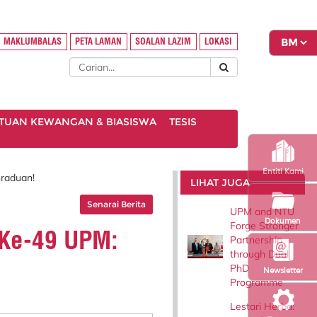
MAKLUMBALAS
PETA LAMAN
SOALAN LAZIM
LOKASI
TUAN KEWANGAN & BIASISWA
TESIS
Entiti Kami
raduan!
LIHAT JUGA
Senarai Berita
UPM and NTU
Dokumen
Forge Stronger
 Ke-49 UPM:
Partnership
through Dual
PhD
Newsletter
Programme
Lestari Herba: