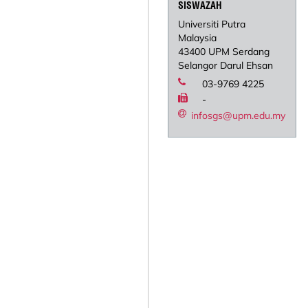
SISWAZAH
Universiti Putra
Malaysia
43400 UPM Serdang
Selangor Darul Ehsan
03-9769 4225
-
infosgs@upm.edu.my