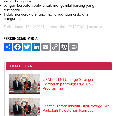
keluar bangunan.
Jangan berpatah balik untuk mengambil barang yang
tertinggal.
Tidak menyorok di mana-mana ruangan di dalam
bangunan.
Tarikh Input: 17/12/2021 |
Kemaskini: 17/12/2021 | aslamiah
PERKONGSIAN MEDIA
S
F
T
L
E
C
W
P
h
a
w
i
m
o
o
r
a
c
i
n
a
p
r
i
r
e
t
k
i
y
d
n
e
b
t
e
l
L
P
t
o
e
d
i
r
LIHAT JUGA
o
r
I
n
e
k
n
k
s
s
UPM and NTU Forge Stronger
Partnership through Dual PhD
Programme
Lestari Herba: Inisiatif Hijau Warga SPS
Perkukuh Kelestarian Kampus