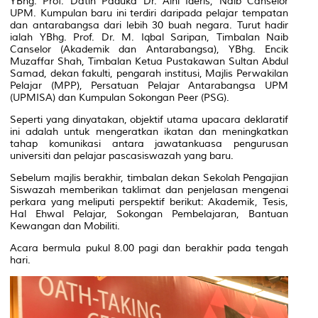
YBhg. Prof. Datin Paduka Dr. Aini Ideris, Naib Canselor
UPM. Kumpulan baru ini terdiri daripada pelajar tempatan
dan antarabangsa dari lebih 30 buah negara. Turut hadir
ialah YBhg. Prof. Dr. M. Iqbal Saripan, Timbalan Naib
Canselor (Akademik dan Antarabangsa), YBhg. Encik
Muzaffar Shah, Timbalan Ketua Pustakawan Sultan Abdul
Samad, dekan fakulti, pengarah institusi, Majlis Perwakilan
Pelajar (MPP), Persatuan Pelajar Antarabangsa UPM
(UPMISA) dan Kumpulan Sokongan Peer (PSG).
Seperti yang dinyatakan, objektif utama upacara deklaratif
ini adalah untuk mengeratkan ikatan dan meningkatkan
tahap komunikasi antara jawatankuasa pengurusan
universiti dan pelajar pascasiswazah yang baru.
Sebelum majlis berakhir, timbalan dekan Sekolah Pengajian
Siswazah memberikan taklimat dan penjelasan mengenai
perkara yang meliputi perspektif berikut: Akademik, Tesis,
Hal Ehwal Pelajar, Sokongan Pembelajaran, Bantuan
Kewangan dan Mobiliti.
Acara bermula pukul 8.00 pagi dan berakhir pada tengah
hari.