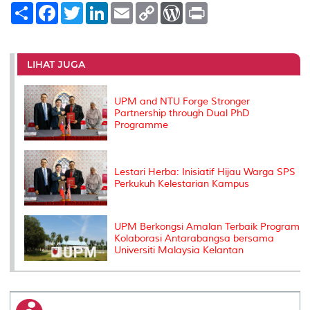
S
F
T
L
E
C
W
P
h
a
w
i
m
o
o
r
a
c
i
n
a
p
r
i
r
e
t
k
i
y
d
n
e
b
t
e
l
L
P
t
o
e
d
i
r
LIHAT JUGA
o
r
I
n
e
k
n
k
s
s
UPM and NTU Forge Stronger
Partnership through Dual PhD
Programme
Lestari Herba: Inisiatif Hijau Warga SPS
Perkukuh Kelestarian Kampus
UPM Berkongsi Amalan Terbaik Program
Kolaborasi Antarabangsa bersama
Universiti Malaysia Kelantan