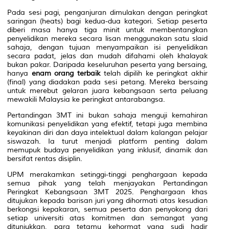
Pada sesi pagi, penganjuran dimulakan dengan peringkat
saringan (heats) bagi kedua-dua kategori. Setiap peserta
diberi masa hanya tiga minit untuk membentangkan
penyelidikan mereka secara lisan menggunakan satu slaid
sahaja, dengan tujuan menyampaikan isi penyelidikan
secara padat, jelas dan mudah difahami oleh khalayak
bukan pakar. Daripada keseluruhan peserta yang bersaing,
hanya
enam orang terbaik
telah dipilih ke peringkat akhir
(final) yang diadakan pada sesi petang. Mereka bersaing
untuk merebut gelaran juara kebangsaan serta peluang
mewakili Malaysia ke peringkat antarabangsa.
Pertandingan 3MT ini bukan sahaja menguji kemahiran
komunikasi penyelidikan yang efektif, tetapi juga membina
keyakinan diri dan daya intelektual dalam kalangan pelajar
siswazah. Ia turut menjadi platform penting dalam
memupuk budaya penyelidikan yang inklusif, dinamik dan
bersifat rentas disiplin.
UPM merakamkan setinggi-tinggi penghargaan kepada
semua pihak yang telah menjayakan Pertandingan
Peringkat Kebangsaan 3MT 2025. Penghargaan khas
ditujukan kepada barisan juri yang dihormati atas kesudian
berkongsi kepakaran, semua peserta dan penyokong dari
setiap universiti atas komitmen dan semangat yang
ditunjukkan, para tetamu kehormat yang sudi hadir