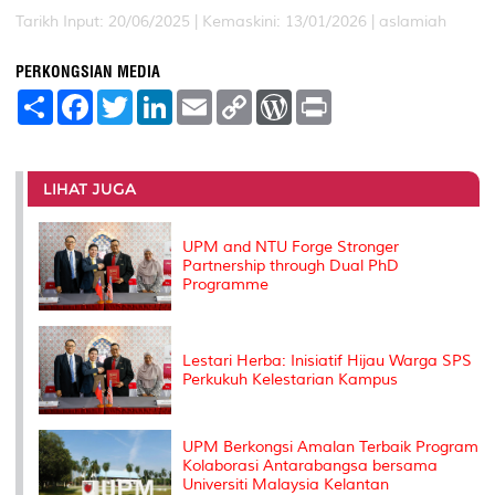
Tarikh Input: 20/06/2025 |
Kemaskini: 13/01/2026 | aslamiah
PERKONGSIAN MEDIA
S
F
T
L
E
C
W
P
h
a
w
i
m
o
o
r
a
c
i
n
a
p
r
i
r
e
t
k
i
y
d
n
e
b
t
e
l
L
P
t
o
e
d
i
r
LIHAT JUGA
o
r
I
n
e
k
n
k
s
s
UPM and NTU Forge Stronger
Partnership through Dual PhD
Programme
Lestari Herba: Inisiatif Hijau Warga SPS
Perkukuh Kelestarian Kampus
UPM Berkongsi Amalan Terbaik Program
Kolaborasi Antarabangsa bersama
Universiti Malaysia Kelantan