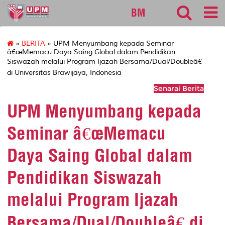
127
BM
»
BERITA
» UPM Menyumbang kepada Seminar
â€œMemacu Daya Saing Global dalam Pendidikan
Siswazah melalui Program Ijazah Bersama/Dual/Doubleâ€
di Universitas Brawijaya, Indonesia
Senarai Berita
UPM Menyumbang kepada
Seminar â€œMemacu
Daya Saing Global dalam
Pendidikan Siswazah
melalui Program Ijazah
Bersama/Dual/Doubleâ€ di