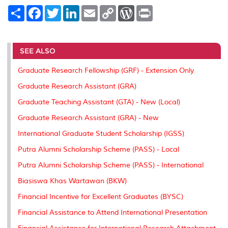
S
F
T
L
E
C
W
P
h
a
w
i
m
o
o
r
a
c
i
n
a
p
r
i
r
e
t
k
i
y
d
n
e
b
t
e
l
L
P
t
o
e
d
i
r
SEE ALSO
o
r
I
n
e
k
n
k
s
Graduate Research Fellowship (GRF) - Extension Only
s
Graduate Research Assistant (GRA)
Graduate Teaching Assistant (GTA) - New (Local)
Graduate Research Assistant (GRA) - New
International Graduate Student Scholarship (IGSS)
Putra Alumni Scholarship Scheme (PASS) - Local
Putra Alumni Scholarship Scheme (PASS) - International
Biasiswa Khas Wartawan (BKW)
Financial Incentive for Excellent Graduates (BYSC)
Financial Assistance to Attend International Presentation