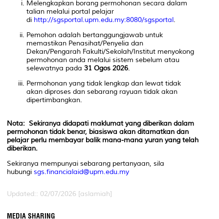
Melengkapkan borang permohonan secara dalam
talian melalui portal pelajar
di
http://sgsportal.upm.edu.my:8080/sgsportal
.
Pemohon adalah bertanggungjawab untuk
memastikan Penasihat/Penyelia dan
Dekan/Pengarah Fakulti/Sekolah/Institut menyokong
permohonan anda melalui sistem sebelum atau
selewatnya pada
31 Ogos 2026
.
Permohonan yang tidak lengkap dan lewat tidak
akan diproses dan sebarang rayuan tidak akan
dipertimbangkan.
Nota: Sekiranya didapati maklumat yang diberikan dalam
permohonan tidak benar, biasiswa akan ditamatkan dan
pelajar perlu membayar balik mana-mana yuran yang telah
diberikan.
Sekiranya mempunyai sebarang pertanyaan, sila
hubungi
sgs.financialaid@upm.edu.my
Updated:: 02/07/2026 [aslamiah]
MEDIA SHARING