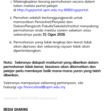
Melengkapkan borang permohonan secara dalam
talian melalui portal pelajar
di
http://sgsportal.upm.edu.my:8080/sgsportal
.
Pemohon adalah bertanggungjawab untuk
memastikan Penasihat/Penyelia dan
Dekan/Pengarah Fakulti/Sekolah/Institut menyokong
permohonan anda melalui sistem sebelum atau
selewatnya pada
31 Ogos 2026
.
Permohonan yang tidak lengkap dan lewat tidak
akan diproses dan sebarang rayuan tidak akan
dipertimbangkan.
Nota: Sekiranya didapati maklumat yang diberikan dalam
permohonan tidak benar, biasiswa akan ditamatkan dan
pelajar perlu membayar balik mana-mana yuran yang telah
diberikan.
Sekiranya mempunyai sebarang pertanyaan, sila
hubungi
sgs.financialaid@upm.edu.my
Updated:: 02/07/2026 [aslamiah]
MEDIA SHARING