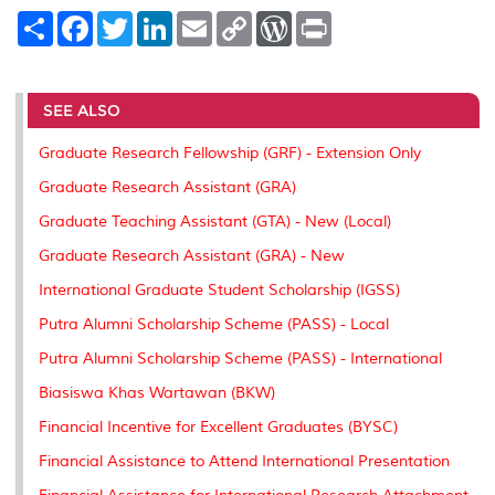
S
F
T
L
E
C
W
P
h
a
w
i
m
o
o
r
a
c
i
n
a
p
r
i
r
e
t
k
i
y
d
n
e
b
t
e
l
L
P
t
o
e
d
i
r
SEE ALSO
o
r
I
n
e
k
n
k
s
Graduate Research Fellowship (GRF) - Extension Only
s
Graduate Research Assistant (GRA)
Graduate Teaching Assistant (GTA) - New (Local)
Graduate Research Assistant (GRA) - New
International Graduate Student Scholarship (IGSS)
Putra Alumni Scholarship Scheme (PASS) - Local
Putra Alumni Scholarship Scheme (PASS) - International
Biasiswa Khas Wartawan (BKW)
Financial Incentive for Excellent Graduates (BYSC)
Financial Assistance to Attend International Presentation