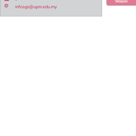
Tetapan
infosgs@upm.edu.my