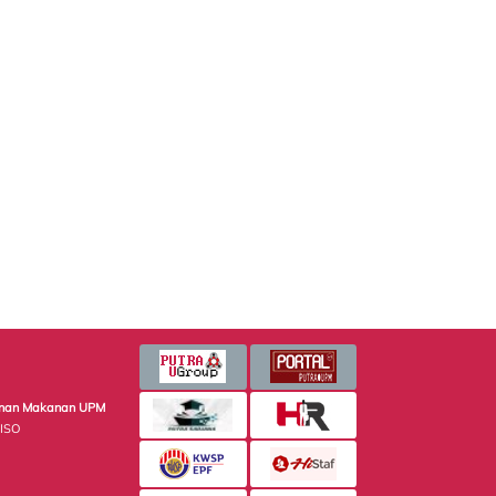
minan Makanan UPM
 ISO