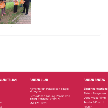
5
ALAM TALIAN
PAUTAN LUAR
PAUTAN PANTAS
Kementerian Pendidikan Tinggi
Blueprint Keterja
Malaysia
Sistem Pengurusan
Perbadanan Tabung Pendidikan
Dana Wakaf Ilmu
Tinggi Nasional (PTPTN)
em
Tender & Kontrak
MyGOV Portal
na
HiStaf