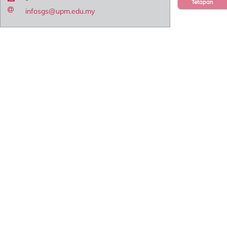
Tetapan
infosgs@upm.edu.my