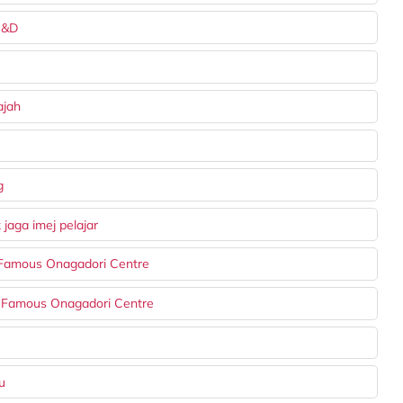
R&D
ajah
g
jaga imej pelajar
e Famous Onagadori Centre
he Famous Onagadori Centre
u