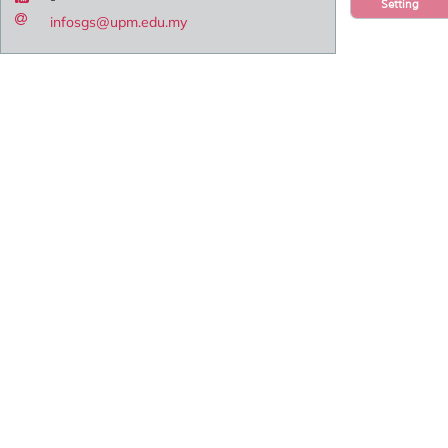
Setting
infosgs@upm.edu.my