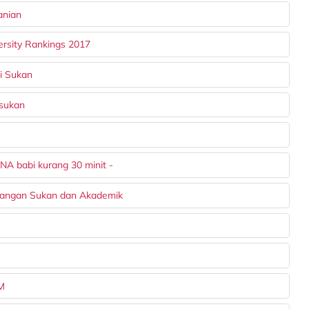
anian
ersity Rankings 2017
i Sukan
 sukan
A babi kurang 30 minit -
langan Sukan dan Akademik
PM