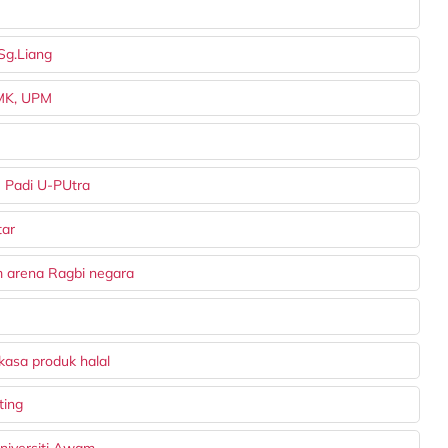
Sg.Liang
BMK, UPM
- Padi U-PUtra
tar
 arena Ragbi negara
asa produk halal
ting