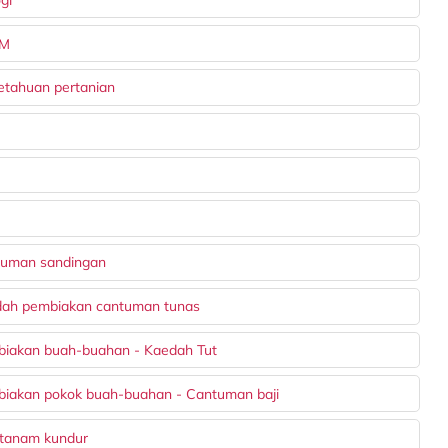
PM
etahuan pertanian
tuman sandingan
edah pembiakan cantuman tunas
biakan buah-buahan - Kaedah Tut
biakan pokok buah-buahan - Cantuman baji
 tanam kundur