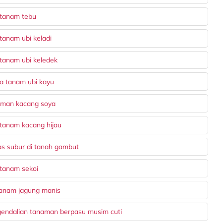
 tanam tebu
tanam ubi keladi
 tanam ubi keledek
a tanam ubi kayu
aman kacang soya
 tanam kacang hijau
s subur di tanah gambut
 tanam sekoi
nanam jagung manis
gendalian tanaman berpasu musim cuti