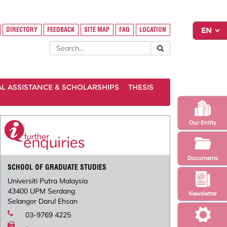
DIRECTORY
FEEDBACK
SITE MAP
FAQ
LOCATION
AL ASSISTANCE & SCHOLARSHIPS
THESIS
Our Entity
Documents
SCHOOL OF GRADUATE STUDIES
Universiti Putra Malaysia
43400 UPM Serdang
Newsletter
Selangor Darul Ehsan
03-9769 4225
-