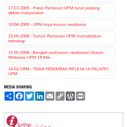
17-07-2009 - Pakar Pertanian UPM turun padang
dekati masyarakat
10-04-2009 - UPM anjur kursus cendawan
23-05-2008 - Taman Pertanian UPM martabatkan
teknologi
15-05-2008 - Bengkel usahawan cendawan Utusan
Malaysia-UPM 18 Mei
14-02-1994 - TEAM PENEMBAK RIFLE M-16 PALAPES
UPM
MEDIA SHARING
S
F
T
L
E
C
W
P
h
a
w
i
m
o
o
r
a
c
i
n
a
p
r
i
r
e
t
k
i
y
d
n
e
b
t
e
l
L
P
t
o
e
d
i
r
o
r
I
n
e
k
n
k
s