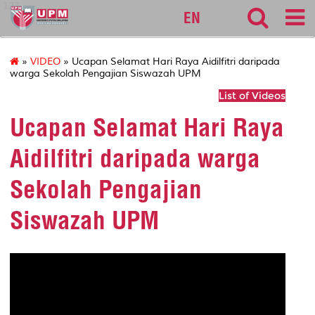
127
EN
»
VIDEO
» Ucapan Selamat Hari Raya Aidilfitri daripada
warga Sekolah Pengajian Siswazah UPM
List of Videos
Ucapan Selamat Hari Raya
Aidilfitri daripada warga
Sekolah Pengajian
Siswazah UPM