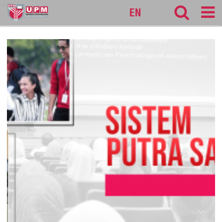
sgs
EN