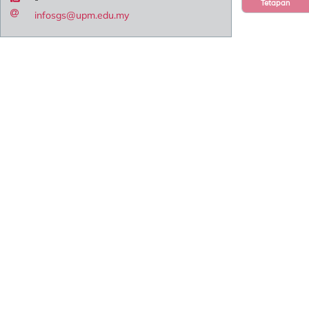
Tetapan
infosgs@upm.edu.my