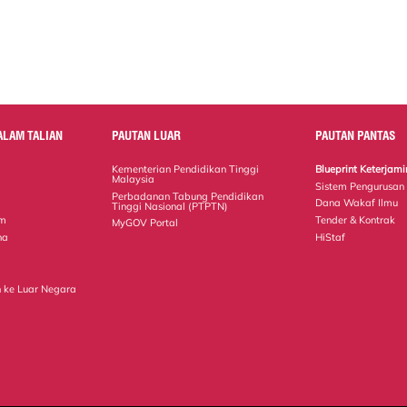
ALAM TALIAN
PAUTAN LUAR
PAUTAN PANTAS
Kementerian Pendidikan Tinggi
Blueprint Keterja
Malaysia
Sistem Pengurusan
Perbadanan Tabung Pendidikan
Dana Wakaf Ilmu
Tinggi Nasional (PTPTN)
em
Tender & Kontrak
MyGOV Portal
na
HiStaf
 ke Luar Negara