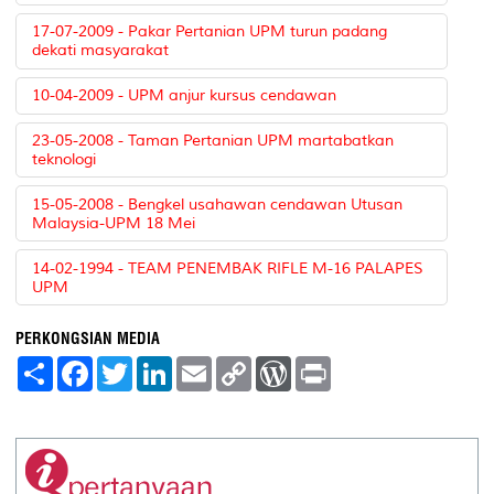
17-07-2009 - Pakar Pertanian UPM turun padang
dekati masyarakat
10-04-2009 - UPM anjur kursus cendawan
23-05-2008 - Taman Pertanian UPM martabatkan
teknologi
15-05-2008 - Bengkel usahawan cendawan Utusan
Malaysia-UPM 18 Mei
14-02-1994 - TEAM PENEMBAK RIFLE M-16 PALAPES
UPM
PERKONGSIAN MEDIA
S
F
T
L
E
C
W
P
h
a
w
i
m
o
o
r
a
c
i
n
a
p
r
i
r
e
t
k
i
y
d
n
e
b
t
e
l
L
P
t
o
e
d
i
r
o
r
I
n
e
k
n
k
s