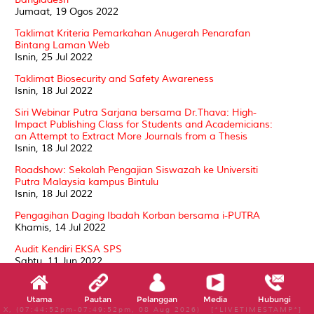
Jumaat, 19 Ogos 2022
Taklimat Kriteria Pemarkahan Anugerah Penarafan
Bintang Laman Web
Isnin, 25 Jul 2022
Taklimat Biosecurity and Safety Awareness
Isnin, 18 Jul 2022
Siri Webinar Putra Sarjana bersama Dr.Thava: High-
Impact Publishing Class for Students and Academicians:
an Attempt to Extract More Journals from a Thesis
Isnin, 18 Jul 2022
Roadshow: Sekolah Pengajian Siswazah ke Universiti
Putra Malaysia kampus Bintulu
Isnin, 18 Jul 2022
Pengagihan Daging Ibadah Korban bersama i-PUTRA
Khamis, 14 Jul 2022
Audit Kendiri EKSA SPS
Sabtu, 11 Jun 2022
Majlis Sambutan Hari Raya Aidilfitri SPS 2022
Sabtu, 11 Jun 2022
Utama
Pautan
Pelanggan
Media
Hubungi
X, (07:44:52pm-07:49:52pm, 08 Aug 2026) [*LIVETIMESTAMP*]