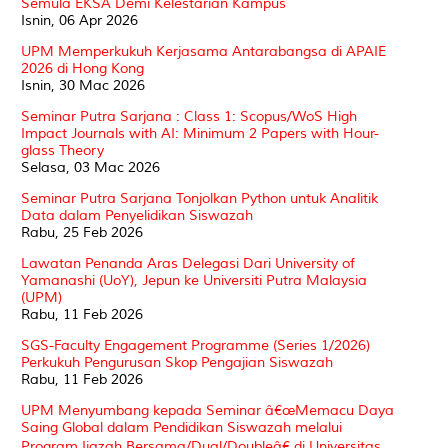
Semula EKSA Demi Kelestarian Kampus
Isnin, 06 Apr 2026
UPM Memperkukuh Kerjasama Antarabangsa di APAIE
2026 di Hong Kong
Isnin, 30 Mac 2026
Seminar Putra Sarjana : Class 1: Scopus/WoS High
Impact Journals with AI: Minimum 2 Papers with Hour-
glass Theory
Selasa, 03 Mac 2026
Seminar Putra Sarjana Tonjolkan Python untuk Analitik
Data dalam Penyelidikan Siswazah
Rabu, 25 Feb 2026
Lawatan Penanda Aras Delegasi Dari University of
Yamanashi (UoY), Jepun ke Universiti Putra Malaysia
(UPM)
Rabu, 11 Feb 2026
SGS-Faculty Engagement Programme (Series 1/2026)
Perkukuh Pengurusan Skop Pengajian Siswazah
Rabu, 11 Feb 2026
UPM Menyumbang kepada Seminar â€œMemacu Daya
Saing Global dalam Pendidikan Siswazah melalui
Program Ijazah Bersama/Dual/Doubleâ€ di Universitas