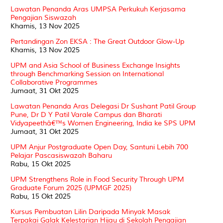
Lawatan Penanda Aras UMPSA Perkukuh Kerjasama
Pengajian Siswazah
Khamis, 13 Nov 2025
Pertandingan Zon EKSA : The Great Outdoor Glow-Up
Khamis, 13 Nov 2025
UPM and Asia School of Business Exchange Insights
through Benchmarking Session on International
Collaborative Programmes
Jumaat, 31 Okt 2025
Lawatan Penanda Aras Delegasi Dr Sushant Patil Group
Pune, Dr D Y Patil Varale Campus dan Bharati
Vidyapeethâ€™s Women Engineering, India ke SPS UPM
Jumaat, 31 Okt 2025
UPM Anjur Postgraduate Open Day, Santuni Lebih 700
Pelajar Pascasiswazah Baharu
Rabu, 15 Okt 2025
UPM Strengthens Role in Food Security Through UPM
Graduate Forum 2025 (UPMGF 2025)
Rabu, 15 Okt 2025
Kursus Pembuatan Lilin Daripada Minyak Masak
Terpakai Galak Kelestarian Hijau di Sekolah Pengajian