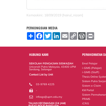
Kemaskini:: 18/09/2019 [hairul_nizam]
PERKONGSIAN MEDIA
S
F
T
L
E
C
W
P
h
a
w
i
m
o
o
r
a
c
i
n
a
p
r
i
r
e
t
k
i
y
d
n
e
b
t
e
l
L
P
t
o
e
d
i
r
HUBUNGI KAMI
PERKHIDMATAN D
o
r
I
n
e
k
n
k
s
SEKOLAH PENGAJIAN SISWAZAH
Emel Pelajar
s
Universiti Putra Malaysia, 43400 UPM
i-GIMS (Pelajar)
Serdang, Selangor
i-GIMS (Staff)
Contact List by Unit
Thesis Online Syst
Staff and Services
Sistem Putra Sarja
03-9769 4225
Sistem e-Claim
KM Portal
-
Sistem Permohonan
infosgs@upm.edu.my
PRiMS
TALIAN KECEMASAN (24 JAM)
iCRiS
PUSAT POLIS BANTUAN