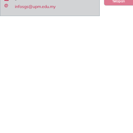
Tetapan
infosgs@upm.edu.my