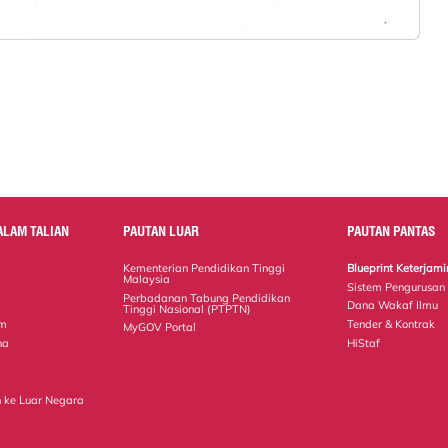
ALAM TALIAN
PAUTAN LUAR
PAUTAN PANTAS
Kementerian Pendidikan Tinggi
Blueprint Keterja
Malaysia
Sistem Pengurusan
Perbadanan Tabung Pendidikan
Dana Wakaf Ilmu
Tinggi Nasional (PTPTN)
em
Tender & Kontrak
MyGOV Portal
na
HiStaf
 ke Luar Negara