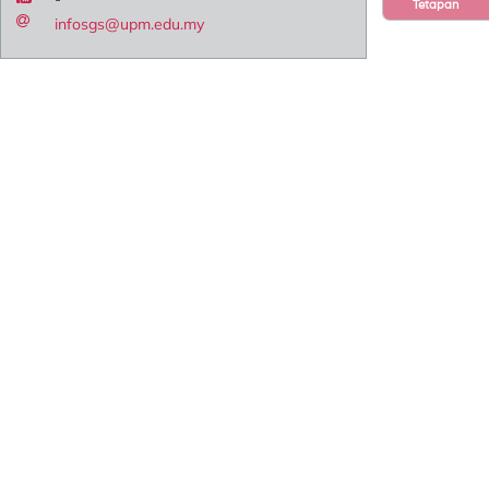
Tetapan
infosgs@upm.edu.my