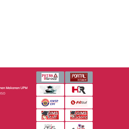
minan Makanan UPM
 ISO