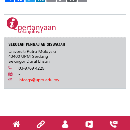
a
c
i
n
a
p
r
i
r
e
t
k
i
y
d
n
e
b
t
e
l
L
P
t
o
e
d
i
r
o
r
I
n
e
k
n
k
s
s
SEKOLAH PENGAJIAN SISWAZAH
Universiti Putra Malaysia
43400 UPM Serdang
Selangor Darul Ehsan
03-9769 4225
-
infosgs@upm.edu.my