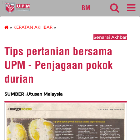
127
BM
»
KERATAN AKHBAR
»
Senarai Akhbar
Tips pertanian bersama
UPM - Penjagaan pokok
durian
SUMBER :Utusan Malaysia