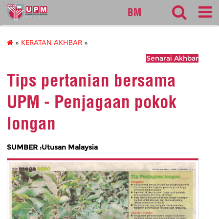
127
BM
»
KERATAN AKHBAR
»
Senarai Akhbar
Tips pertanian bersama
UPM - Penjagaan pokok
longan
SUMBER :Utusan Malaysia