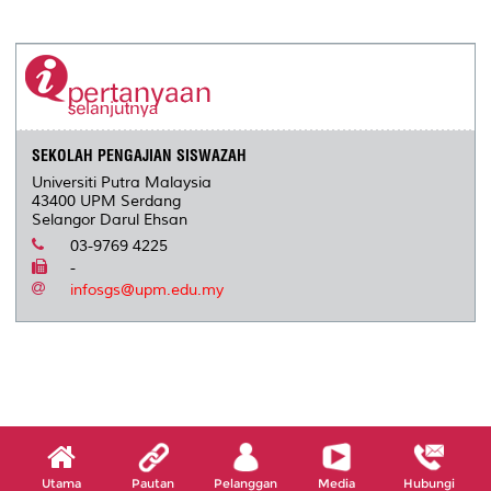
a
c
i
n
a
p
r
i
r
e
t
k
i
y
d
n
e
b
t
e
l
L
P
t
o
e
d
i
r
o
r
I
n
e
k
n
k
s
s
SEKOLAH PENGAJIAN SISWAZAH
Universiti Putra Malaysia
43400 UPM Serdang
Selangor Darul Ehsan
03-9769 4225
-
infosgs@upm.edu.my
Utama
Pautan
Pelanggan
Media
Hubungi