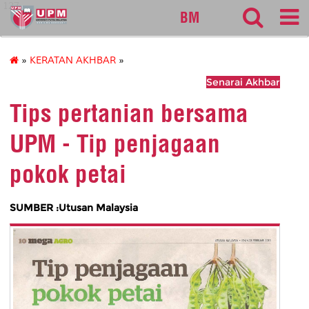
127
BM
»
KERATAN AKHBAR
»
Senarai Akhbar
Tips pertanian bersama
UPM - Tip penjagaan
pokok petai
SUMBER :Utusan Malaysia