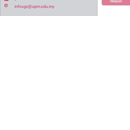
Tetapan
infosgs@upm.edu.my