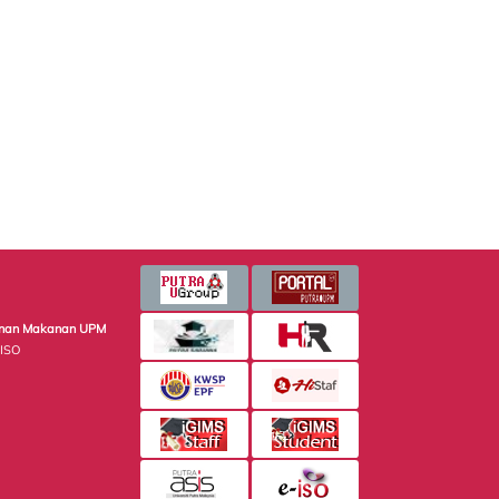
minan Makanan UPM
 ISO