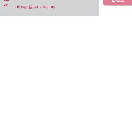
Tetapan
infosgs@upm.edu.my