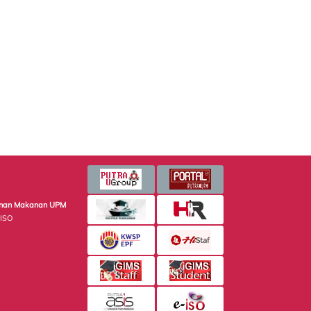
minan Makanan UPM
 ISO