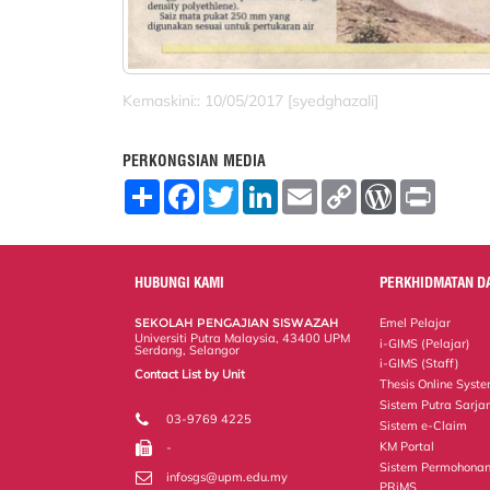
Kemaskini:: 10/05/2017 [syedghazali]
PERKONGSIAN MEDIA
S
F
T
L
E
C
W
P
h
a
w
i
m
o
o
r
a
c
i
n
a
p
r
i
r
e
t
k
i
y
d
n
e
b
t
e
l
L
P
t
o
e
d
i
r
HUBUNGI KAMI
PERKHIDMATAN D
o
r
I
n
e
k
n
k
s
SEKOLAH PENGAJIAN SISWAZAH
Emel Pelajar
s
Universiti Putra Malaysia, 43400 UPM
i-GIMS (Pelajar)
Serdang, Selangor
i-GIMS (Staff)
Contact List by Unit
Thesis Online Syst
Staff and Services
Sistem Putra Sarja
03-9769 4225
Sistem e-Claim
KM Portal
-
Sistem Permohonan
infosgs@upm.edu.my
PRiMS