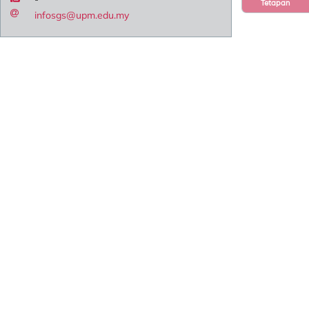
Tetapan
infosgs@upm.edu.my