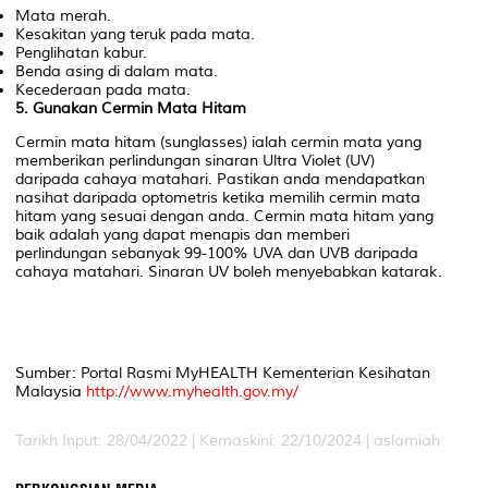
Mata merah.
Kesakitan yang teruk pada mata.
Penglihatan kabur.
Benda asing di dalam mata.
Kecederaan pada mata.
5. Gunakan Cermin Mata Hitam
Cermin mata hitam (sunglasses) ialah cermin mata yang
memberikan perlindungan sinaran Ultra Violet (UV)
daripada cahaya matahari. Pastikan anda mendapatkan
nasihat daripada optometris ketika memilih cermin mata
hitam yang sesuai dengan anda. Cermin mata hitam yang
baik adalah yang dapat menapis dan memberi
perlindungan sebanyak 99-100% UVA dan UVB daripada
cahaya matahari. Sinaran UV boleh menyebabkan katarak.
Sumber: Portal Rasmi MyHEALTH Kementerian Kesihatan
Malaysia
http://www.myhealth.gov.my/
Tarikh Input: 28/04/2022 | Kemaskini: 22/10/2024 | aslamiah