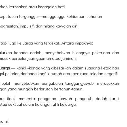
kan kerosakan atau kegagalan hati
dan keputusan terganggu—mengganggu kehidupan seharian
eagresifan, impulsif, dan hilang kawalan diri.
pi juga keluarga yang terdekat. Antara impaknya:
urkan kepada dadah, menyebabkan hilangnya pekerjaan dan
masuk perbelanjaan guaman atau jaminan.
luarga
— kanak-kanak yang dibesarkan dalam suasana ketagihan
i pelarian daripada konflik rumah atau peniruan teladan negatif.
boleh menyebabkan pengabaian tanggungjawab, merosakkan
an yang mungkin berlarutan bertahun-tahun.
u tidak menentu pengguna bawah pengaruh dadah turut
atau seksual dalam kalangan ahli keluarga.
nomi: