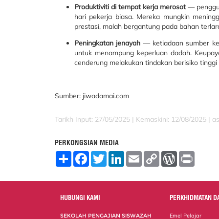
Produktiviti di tempat kerja merosot
— penggun
hari pekerja biasa. Mereka mungkin mening
prestasi, malah bergantung pada bahan terlar
Peningkatan jenayah
— ketiadaan sumber kew
untuk menampung keperluan dadah. Keupay
cenderung melakukan tindakan berisiko tinggi
Sumber: jiwadamai.com
Tarikh Input: 27/05/2025 | Kemaskini: 12/08/2025 | a
PERKONGSIAN MEDIA
S
F
T
L
E
C
W
P
h
a
w
i
m
o
o
r
a
c
i
n
a
p
r
i
r
e
t
k
i
y
d
n
e
b
t
e
l
L
P
t
o
e
d
i
r
HUBUNGI KAMI
PERKHIDMATAN D
o
r
I
n
e
k
n
k
s
SEKOLAH PENGAJIAN SISWAZAH
Emel Pelajar
s