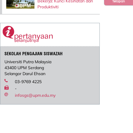
Bekerja: Kunci Kesihatan dan
Tetapan
Produktiviti
SEKOLAH PENGAJIAN SISWAZAH
Universiti Putra Malaysia
43400 UPM Serdang
Selangor Darul Ehsan
03-9769 4225
-
infosgs@upm.edu.my