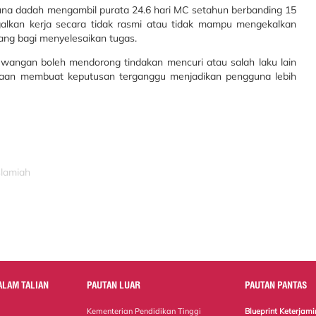
a dadah mengambil purata 24.6 hari MC setahun berbanding 15
galkan kerja secara tidak rasmi atau tidak mampu mengekalkan
ang bagi menyelesaikan tugas.
angan boleh mendorong tindakan mencuri atau salah laku lain
aan membuat keputusan terganggu menjadikan pengguna lebih
slamiah
ALAM TALIAN
PAUTAN LUAR
PAUTAN PANTAS
Kementerian Pendidikan Tinggi
Blueprint Keterja