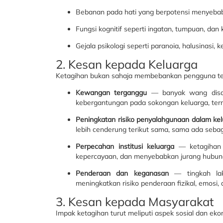
Bebanan pada hati yang berpotensi menyebab
Fungsi kognitif seperti ingatan, tumpuan, 
Gejala psikologi seperti paranoia, halusinasi, k
2. Kesan kepada Keluarga
Ketagihan bukan sahaja membebankan pengguna teta
Kewangan terganggu
— banyak wang disal
kebergantungan pada sokongan keluarga, ter
Peningkatan risiko penyalahgunaan dalam ke
lebih cenderung terikut sama, sama ada sebaga
Perpecahan institusi keluarga
— ketagihan 
kepercayaan, dan menyebabkan jurang hubung
Penderaan dan keganasan
— tingkah lak
meningkatkan risiko penderaan fizikal, emosi, 
3. Kesan kepada Masyarakat
Impak ketagihan turut meliputi aspek sosial dan eko