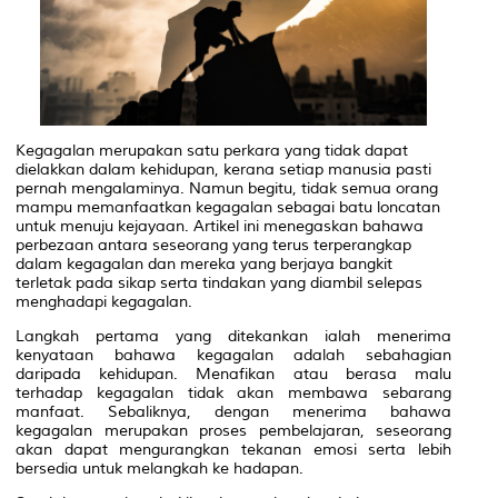
Kegagalan merupakan satu perkara yang tidak dapat
dielakkan dalam kehidupan, kerana setiap manusia pasti
pernah mengalaminya. Namun begitu, tidak semua orang
mampu memanfaatkan kegagalan sebagai batu loncatan
untuk menuju kejayaan. Artikel ini menegaskan bahawa
perbezaan antara seseorang yang terus terperangkap
dalam kegagalan dan mereka yang berjaya bangkit
terletak pada sikap serta tindakan yang diambil selepas
menghadapi kegagalan.
Langkah pertama yang ditekankan ialah menerima
kenyataan bahawa kegagalan adalah sebahagian
daripada kehidupan. Menafikan atau berasa malu
terhadap kegagalan tidak akan membawa sebarang
manfaat. Sebaliknya, dengan menerima bahawa
kegagalan merupakan proses pembelajaran, seseorang
akan dapat mengurangkan tekanan emosi serta lebih
bersedia untuk melangkah ke hadapan.