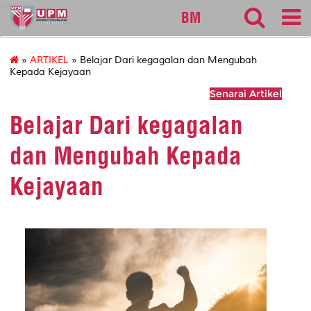
sgs
BM
»
ARTIKEL
» Belajar Dari kegagalan dan Mengubah
Kepada Kejayaan
Senarai Artikel
Belajar Dari kegagalan
dan Mengubah Kepada
Kejayaan