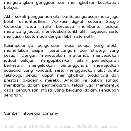
mengurangkan gangguan dan meningkatkan kecekapan
belajar.
Akhir sekali, penggunaan alat bantu pengurusan masa juga
boleh dimanfaatkan. Aplikasi digital seperti Google
Calendar atau Trello berupaya membantu pelajar
merancang jadual, menetapkan tarikh akhir tugasan, serta
menyusun keutamaan dengan lebih sistematik.
Kesimpulannya, pengurusan masa belajar yang efektif
memerlukan disiplin, perancangan, dan strategi yang
sesuai. Dengan menetapkan matlamat, menyediakan
jadual belajar, mengaplikasikan teknik pembelajaran
berkesan, mengelakkan penangguhan, mewujudkan
suasana yang kondusif, serta menggunakan alat bantu
teknologi, pelajar dapat meningkatkan produktiviti dan
prestasi akademik mereka. Amalan ini bukan sahaja
membantu dalam pembelajaran, tetapi juga membentuk
asas pengurusan masa yang berguna dalam kehidupan
seharian.
Sumber: infopelajar.com.my
Tarikh Input: 24/07/2025 | Kemaskini: 03/09/2025 | aslamiah