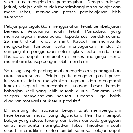
sekali gus mengelakkan penangguhan. Dengan adanya
jadual, pelajar lebih mudah mengimbangi masa belajar dan
masa rehat, menjadikan proses pembelajaran lebih
seimbang.
Pelajar juga digalakkan menggunakan teknik pembelajaran
berkesan. Antaranya ialah teknik
Pomodoro
, yang
membahagikan masa belajar kepada sesi pendek selama
25 minit diikuti rehat 5 minit. Kaedah ini membantu
mengekalkan tumpuan serta menyegarkan minda. Di
samping itu, penggunaan nota ringkas, peta minda, dan
flashcards dapat memudahkan proses mengingat serta
memahami konsep dengan lebih mendalam.
Satu lagi aspek penting ialah mengelakkan penangguhan
atau prokrastinasi. Pelajar perlu mengenal pasti punca
kelewatan dalam menyiapkan tugasan dan mengambil
langkah seperti memecahkan tugasan besar kepada
bahagian kecil yang lebih mudah diurus. Ganjaran kecil
selepas menyelesaikan sesuatu tugasan juga boleh
dijadikan motivasi untuk terus produktif.
Di samping itu, suasana belajar turut mempengaruhi
keberkesanan masa yang digunakan. Pemilihan tempat
belajar yang selesa, terang, dan bebas daripada gangguan
amat membantu meningkatkan fokus. Tindakan mudah
seperti mematikan telefon bimbit semasa belajar dapat