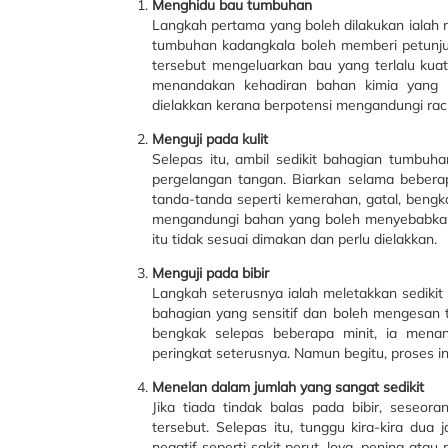
Menghidu bau tumbuhan
Langkah pertama yang boleh dilakukan ialah
tumbuhan kadangkala boleh memberi petunju
tersebut mengeluarkan bau yang terlalu kua
menandakan kehadiran bahan kimia yang b
dielakkan kerana berpotensi mengandungi ra
Menguji pada kulit
Selepas itu, ambil sedikit bahagian tumbuh
pergelangan tangan. Biarkan selama beberapa
tanda-tanda seperti kemerahan, gatal, beng
mengandungi bahan yang boleh menyebabkan a
itu tidak sesuai dimakan dan perlu dielakkan.
Menguji pada bibir
Langkah seterusnya ialah meletakkan sedikit
bahagian yang sensitif dan boleh mengesan ti
bengkak selepas beberapa minit, ia mena
peringkat seterusnya. Namun begitu, proses in
Menelan dalam jumlah yang sangat sedikit
Jika tiada tindak balas pada bibir, seseo
tersebut. Selepas itu, tunggu kira-kira du
negatif seperti sakit perut, loya, pening a