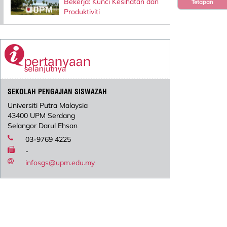
Bekerja: Kunci Kesihatan dan
Tetapan
Produktiviti
SEKOLAH PENGAJIAN SISWAZAH
Universiti Putra Malaysia
43400 UPM Serdang
Selangor Darul Ehsan
03-9769 4225
-
infosgs@upm.edu.my