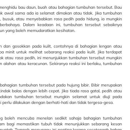
 menghidu bau daun, buah atau bahagian tumbuhan tersebut. Bau
k awal sama ada ia selamat dimakan atau tidak. Jika tumbuhan
t, busuk, atau menyebabkan rasa pedih pada hidung, ia mungkin
erbahaya. Dalam keadaan ini, tumbuhan tersebut sebaiknya
cun yang boleh memudaratkan kesihatan.
an dan gosokkan pada kulit, contohnya di bahagian lengan atau
 minit untuk melihat sebarang reaksi pada kulit. Jika terdapat
kak atau rasa pedih, ini menunjukkan tumbuhan tersebut mungkin
lahan atau keracunan. Sekiranya reaksi ini berlaku, tumbuhan
 bahagian tumbuhan tersebut pada hujung bibir. Bibir merupakan
ndak balas dengan lebih cepat. Jika tiada rasa gatal, pedih atau
ndakan tumbuhan tersebut mungkin selamat untuk diuji pada
i perlu dilakukan dengan berhati-hati dan tidak tergesa-gesa.
rang boleh mencuba menelan sedikit sahaja bahagian tumbuhan
a jam bagi memastikan tubuh tidak menunjukkan sebarang kesan
tau muntah. Tempoh menunggu ini penting kerana sesetengah bahan