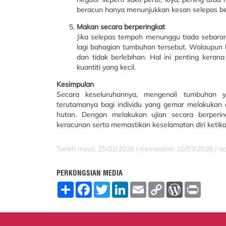
beracun hanya menunjukkan kesan selepas b
Makan secara berperingkat
Jika selepas tempoh menunggu tiada sebarang
lagi bahagian tumbuhan tersebut. Walaupun 
dan tidak berlebihan. Hal ini penting ker
kuantiti yang kecil.
Kesimpulan
Secara keseluruhannya, mengenali tumbuhan 
terutamanya bagi individu yang gemar melakukan a
hutan. Dengan melakukan ujian secara berperin
keracunan serta memastikan keselamatan diri ketika
Tarikh Input: 25/02/2026 | Kemaskini: 10/03/2026 | a
PERKONGSIAN MEDIA
S
F
T
L
E
C
W
P
h
a
w
i
m
o
o
r
a
c
i
n
a
p
r
i
r
e
t
k
i
y
d
n
e
b
t
e
l
L
P
t