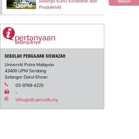
Bekerja: Kunci Kesihatan dan
Tetapan
Produktiviti
SEKOLAH PENGAJIAN SISWAZAH
Universiti Putra Malaysia
43400 UPM Serdang
Selangor Darul Ehsan
03-9769 4225
-
infosgs@upm.edu.my