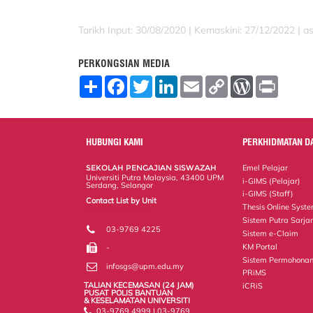
Tarikh Input: 30/08/2020 | Kemaskini: 27/12/2022 | a
PERKONGSIAN MEDIA
S
F
T
L
E
C
W
P
h
a
w
i
m
o
o
r
a
c
i
n
a
p
r
i
r
e
t
k
i
y
d
n
e
b
t
e
l
L
P
t
o
e
d
i
r
HUBUNGI KAMI
PERKHIDMATAN D
o
r
I
n
e
k
n
k
s
SEKOLAH PENGAJIAN SISWAZAH
Emel Pelajar
s
Universiti Putra Malaysia, 43400 UPM
i-GIMS (Pelajar)
Serdang, Selangor
i-GIMS (Staff)
Contact List by Unit
Thesis Online Syst
Staff and Services
Sistem Putra Sarja
03-9769 4225
Sistem e-Claim
KM Portal
-
Sistem Permohonan
infosgs@upm.edu.my
PRiMS
TALIAN KECEMASAN (24 JAM)
iCRiS
PUSAT POLIS BANTUAN
& KESELAMATAN UNIVERSITI
03-9769 4999 | 03-9769