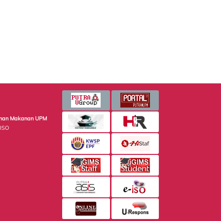
minan Makanan UPM
 ISO