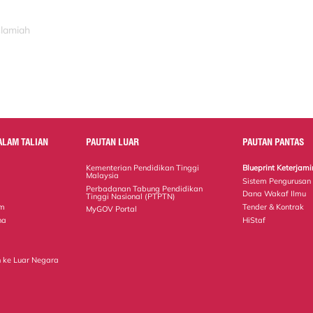
slamiah
ALAM TALIAN
PAUTAN LUAR
PAUTAN PANTAS
Kementerian Pendidikan Tinggi
Blueprint Keterja
Malaysia
Sistem Pengurusan
Perbadanan Tabung Pendidikan
Dana Wakaf Ilmu
Tinggi Nasional (PTPTN)
em
Tender & Kontrak
MyGOV Portal
na
HiStaf
 ke Luar Negara