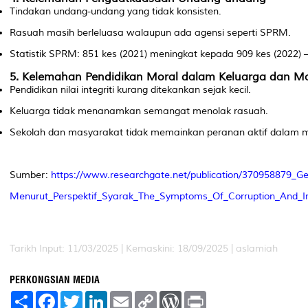
Tindakan undang-undang yang tidak konsisten.
Rasuah masih berleluasa walaupun ada agensi seperti SPRM.
Statistik SPRM: 851 kes (2021) meningkat kepada 909 kes (2022
5.
Kelemahan Pendidikan Moral dalam Keluarga dan M
Pendidikan nilai integriti kurang ditekankan sejak kecil.
Keluarga tidak menanamkan semangat menolak rasuah.
Sekolah dan masyarakat tidak memainkan peranan aktif dalam 
Sumber:
https://www.researchgate.net/publication/370958879_
Menurut_Perspektif_Syarak_The_Symptoms_Of_Corruption_And_I
Tarikh Input: 11/03/2025 | Kemaskini: 18/09/2025 | aslamiah
PERKONGSIAN MEDIA
S
F
T
L
E
C
W
P
h
a
w
i
m
o
o
r