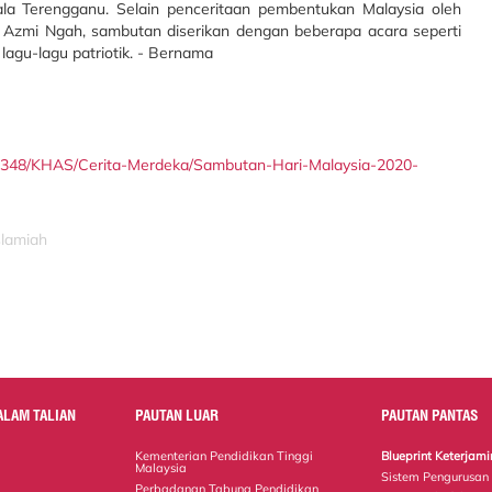
la Terengganu. Selain penceritaan pembentukan Malaysia oleh
zmi Ngah, sambutan diserikan dengan beberapa acara seperti
lagu-lagu patriotik. - Bernama
101348/KHAS/Cerita-Merdeka/Sambutan-Hari-Malaysia-2020-
slamiah
ALAM TALIAN
PAUTAN LUAR
PAUTAN PANTAS
Kementerian Pendidikan Tinggi
Blueprint Keterja
Malaysia
Sistem Pengurusan
Perbadanan Tabung Pendidikan