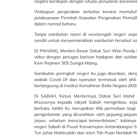
negara berdepan dengan situasi penularan koronaviru
Walaupun pergerakan terbatas kerana mematuhi
pelaksanaan Perintah Kawalan Pergerakan Pemulih
dalam normal baharu.
Tanpa sambutan rasmi di sesetengah negeri sepert
sendiri untuk menyemarakkan sambutan tersebut seca
Di PAHANG, Menteri Besar Datuk Seri Wan Rosdy 
video dengan petugas barisan hadapan dari sekitar 
Kem Rejimen 505 Sungai Miang.
Sambutan peringkat negeri itu juga diserikan, 
wabak Covid-19 dan nyanyian termasuk oleh ahli
berlangsung di Institut Kemahiran Belia Negara (IK
Di SABAH, Ketua Menterinya, Datuk Seri Mohd S
khususnya kepada rakyat Sabah mengimbau seja
berkata, tarikh itu merupakan titik permulaan ba
pengorbanan yang dicurahkan oleh pejuang-pejuang
Jepun, sebelum mencapai kemerdekaan,” katanya
negeri Sabah di Pusat Konvensyen Antarabangsa Sab
Tun Juhar Mahiruddin dan isteri Toh Puan Norlidah R