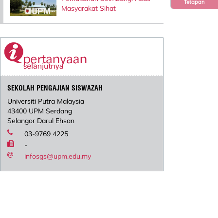
Tetapan
Masyarakat Sihat
SEKOLAH PENGAJIAN SISWAZAH
Universiti Putra Malaysia
43400 UPM Serdang
Selangor Darul Ehsan
03-9769 4225
-
infosgs@upm.edu.my