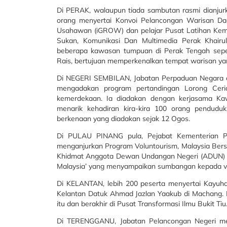
Di PERAK, walaupun tiada sambutan rasmi dianjurk
orang menyertai Konvoi Pelancongan Warisan Dae
Usahawan (iGROW) dan pelajar Pusat Latihan Kema
Sukan, Komunikasi Dan Multimedia Perak Khairul
beberapa kawasan tumpuan di Perak Tengah seper
Rais, bertujuan memperkenalkan tempat warisan yan
Di NEGERI SEMBILAN, Jabatan Perpaduan Negara da
mengadakan program pertandingan Lorong Ceri
kemerdekaan. Ia diadakan dengan kerjasama Ka
menarik kehadiran kira-kira 100 orang pendud
berkenaan yang diadakan sejak 12 Ogos.
Di PULAU PINANG pula, Pejabat Kementerian Pe
menganjurkan Program Voluntourism, Malaysia Bersi
Khidmat Anggota Dewan Undangan Negeri (ADUN) T
Malaysia’ yang menyampaikan sumbangan kepada vet
Di KELANTAN, lebih 200 peserta menyertai Kayuh
Kelantan Datuk Ahmad Jazlan Yaakub di Machang. K
itu dan berakhir di Pusat Transformasi Ilmu Bukit Tiu
Di TERENGGANU, Jabatan Pelancongan Negeri men