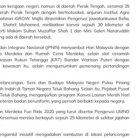
an kerajaan negeri, namun di daerah Perak Tengah, seramai 35
rah Perak Tengah dengan bermotosikal, anjuran Institut Agro
hiran iGROW. Majlis dirasmikan Pengerusi Jawatankuasa Belia,
 Shahril Mohamed, melibatkan konvoi sejauh 30 kilometer di
ti Makam Sultan Muzaffar Shah 1 dan Mini Galeri Nasaruddin
g ada di daerah tersebut.
n Integrasi Nasional (JPNIN) menyambut Hari Malaysia dengan
a Merdeka dan Rumah Ceria Merdeka, selain slot ceramah
wasan Rukun Tetangga (KRT) Bandar Warisan Puteri dengan
uk kawasan itu, selain mengumumkan pemenang pertandingan
lancongan, Seni dan Budaya Malaysia Negeri Pulau Pinang
h Indah di Taman Negara Teluk Bahang. Selain itu, Pejabat Pusat
eluk Bahang, menganjurkan program ‘Konvoi Lautan Merah Hari
eran badan beruniform, yang pernah berbakti kepada negara.
an Merdeka Fun Ride 2020 yang turut disertai Pengerusi UMNO
esemua mereka berkayuh sejauh 25 kilometer di sekitar jajahan
.
gambil inisiatif mengadakan sambutan di lokasi pelancongan