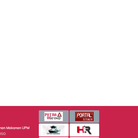
minan Makanan UPM
 ISO