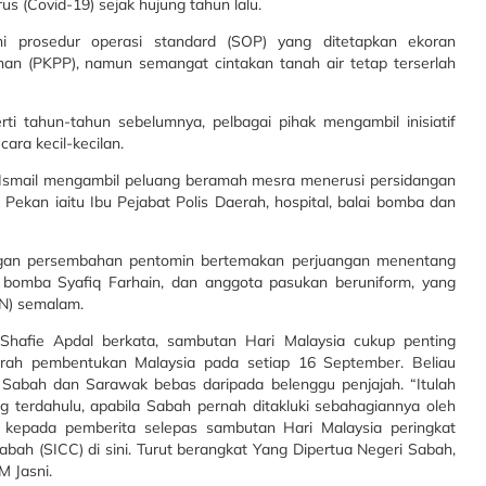
s (Covid-19) sejak hujung tahun lalu.
 prosedur operasi standard (SOP) yang ditetapkan ekoran
an (PKPP), namun semangat cintakan tanah air tetap terserlah
i tahun-tahun sebelumnya, pelbagai pihak mengambil inisiatif
ra kecil-kecilan.
Ismail mengambil peluang beramah mesra menerusi persidangan
Pekan iaitu Ibu Pejabat Polis Daerah, hospital, balai bomba dan
dengan persembahan pentomin bertemakan perjuangan menentang
 bomba Syafiq Farhain, dan anggota pasukan beruniform, yang
BN) semalam.
hafie Apdal berkata, sambutan Hari Malaysia cukup penting
rah pembentukan Malaysia pada setiap 16 September. Beliau
gi Sabah dan Sarawak bebas daripada belenggu penjajah. “Itulah
 terdahulu, apabila Sabah pernah ditakluki sebahagiannya oleh
 kepada pemberita selepas sambutan Hari Malaysia peringkat
ah (SICC) di sini. Turut berangkat Yang Dipertua Negeri Sabah,
M Jasni.