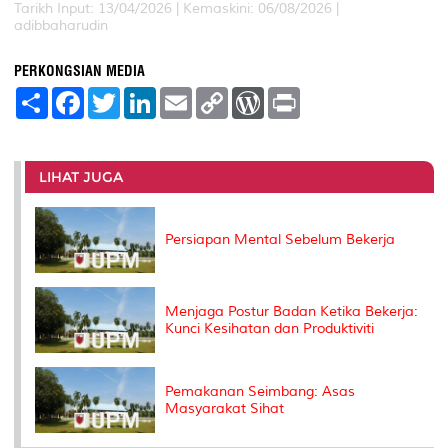
Tarikh Input: 13/04/2026 | Kemaskini: 06/08/2026 |
adibbaharudin
PERKONGSIAN MEDIA
S
F
T
L
E
C
W
P
h
a
w
i
m
o
o
r
a
c
i
n
a
p
r
i
r
e
t
k
i
y
d
n
e
b
t
e
l
L
P
t
o
e
d
i
r
LIHAT JUGA
o
r
I
n
e
k
n
k
s
s
Persiapan Mental Sebelum Bekerja
Menjaga Postur Badan Ketika Bekerja:
Kunci Kesihatan dan Produktiviti
Pemakanan Seimbang: Asas
Masyarakat Sihat