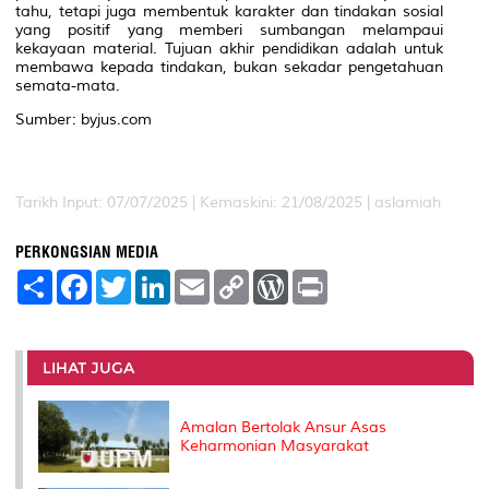
tahu, tetapi juga membentuk karakter dan tindakan sosial
yang positif yang memberi sumbangan melampaui
kekayaan material. Tujuan akhir pendidikan adalah untuk
membawa kepada tindakan, bukan sekadar pengetahuan
semata-mata.
Sumber: byjus.com
Tarikh Input: 07/07/2025 | Kemaskini: 21/08/2025 | aslamiah
PERKONGSIAN MEDIA
S
F
T
L
E
C
W
P
h
a
w
i
m
o
o
r
a
c
i
n
a
p
r
i
r
e
t
k
i
y
d
n
e
b
t
e
l
L
P
t
o
e
d
i
r
LIHAT JUGA
o
r
I
n
e
k
n
k
s
s
Amalan Bertolak Ansur Asas
Keharmonian Masyarakat