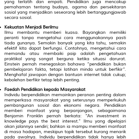
yang terlatih dan empati. Pendidikan juga mencakup
pemahaman tentang budaya, agama dan persekitaran
sosial yang menjadikan seseorang lebih bertanggungjawab
secara sosial.
Kekuatan Menjadi Berilmu
Ilmu membantu memberi kuasa. Bayangkan memiliki
peranti tanpa mengetahui cara menggunakannya pasti
tiada gunanya. Semakin banyak yang kita tahu, semakin
efektif kita dapat berfungsi. Contohnya, mengetahui cara
memandu atau membaiki paip adalah pengetahuan
praktikal yang sangat berguna ketika situasi darurat.
Einstein pernah menegaskan bahawa “pendidikan bukan
pembelajaran fakta, tetapi latihan minda untuk berfikir”.
Menghafal jawapan dengan bantuan internet tidak cukup;
kebolehan berfikir tetap lebih penting.
Faedah Pendidikan kepada Masyarakat
Individu berpendidikan memainkan peranan penting dalam
memperkasa masyarakat yang seterusnya memperkukuh
pembangunan sosial dan ekonomi negara. Pendidikan
memberi manfaat yang berpanjangan, sebagaimana
Benjamin Franklin pernah berkata: “An investment in
knowledge pays the best interest.” Ilmu yang dipelajari
akan jalannya sendiri; bahkan ia mampu memberi manfaat
di masa hadapan, meskipun topik tersebut kurang menarik
pada awalnya. Individu berpendidikan tidak hanya lebih